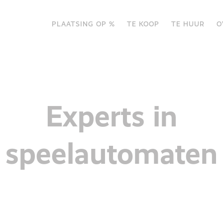
PLAATSING OP %
TE KOOP
TE HUUR
O
Experts in
musementsspel