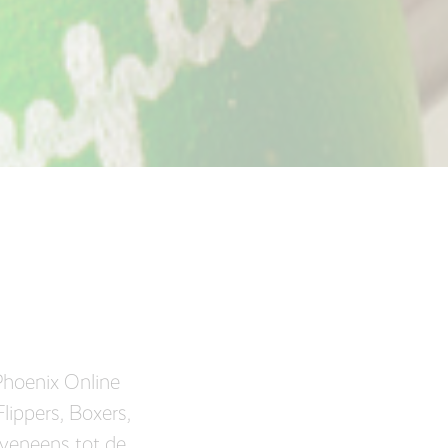
Phoenix Online
lippers, Boxers,
eveneens tot de