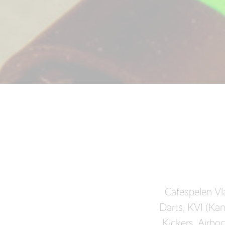
Cafespelen Vl
Darts, KVI (Kan
Kickers, Airho