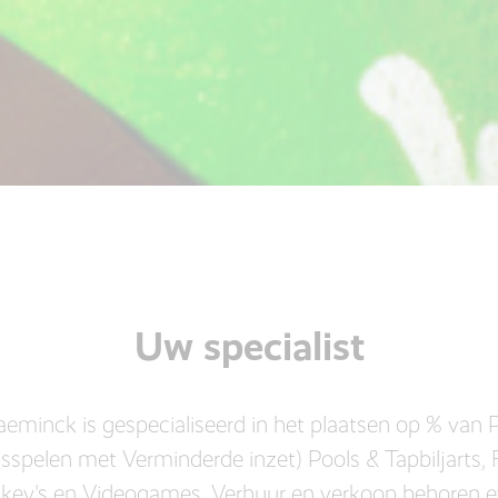
Uw specialist
aeminck is gespecialiseerd in het plaatsen op % van 
sspelen met Verminderde inzet) Pools & Tapbiljarts, F
ckey's en Videogames. Verhuur en verkoop behoren 