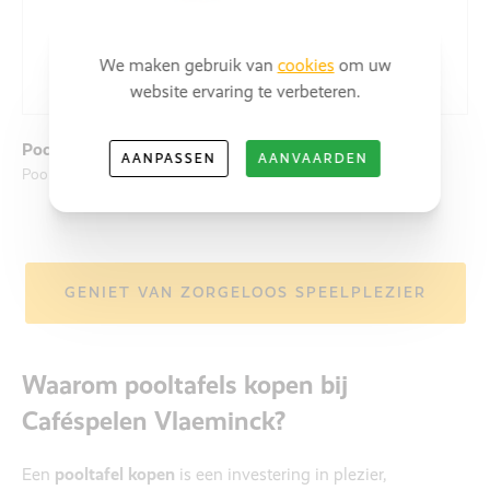
We maken gebruik van
cookies
om uw
website ervaring te verbeteren.
Pooltafel
AANPASSEN
AANVAARDEN
Pooltafel LEXOR 7ft of 8ft X-treme II Pro Black
GENIET VAN ZORGELOOS SPEELPLEZIER
Waarom pooltafels kopen bij
Caféspelen Vlaeminck?
Een
pooltafel kopen
is een investering in plezier,