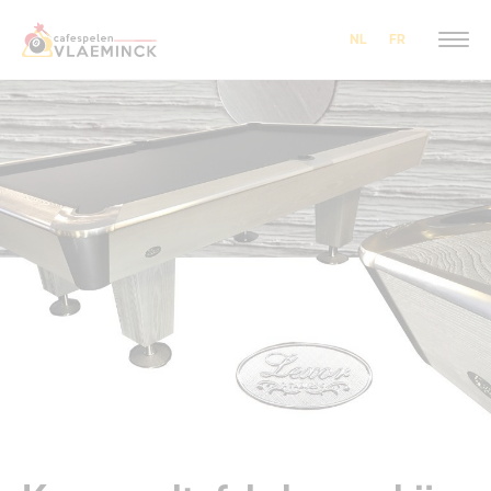
NL
FR