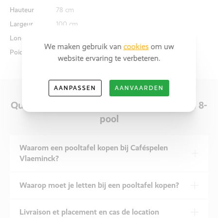
Hauteur
78 cm
Largeur
100 cm
Longueur
200 cm
We maken gebruik van
cookies
om uw
Poids
230 kg
website ervaring te verbeteren.
AANPASSEN
AANVAARDEN
Questions fréquemment posées sur Billard 8-
pool
Waarom een pooltafel kopen bij Caféspelen
Vlaeminck?
Waarop moet je letten bij een pooltafel kopen?
Livraison et placement en cas de location