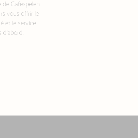
e de Cafespelen
 vous offrir le
é et le service
 d'abord.