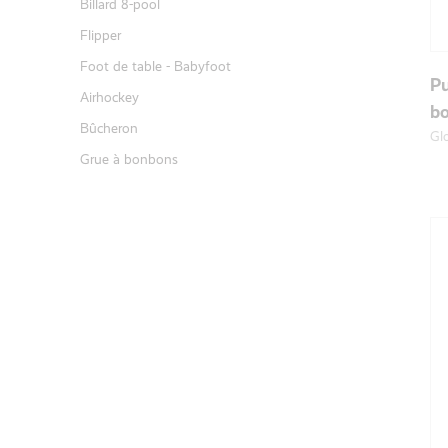
Billard 8-pool
Flipper
Foot de table - Babyfoot
Pu
Airhockey
b
Bûcheron
Glo
Grue à bonbons