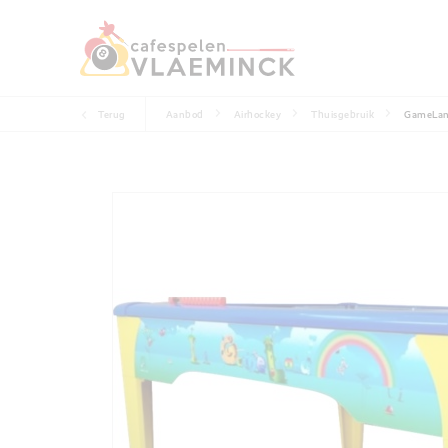
Terug
Aanbod
Airhockey
Thuisgebruik
GameLa