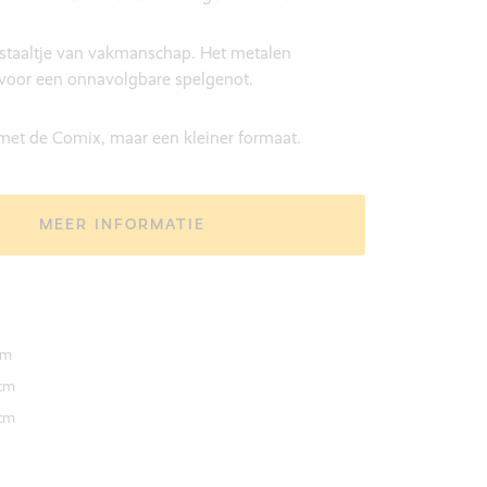
 staaltje van vakmanschap. Het metalen
 voor een onnavolgbare spelgenot.
 met de Comix, maar een kleiner formaat.
MEER INFORMATIE
cm
cm
cm