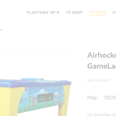
TE HUUR
PLAATSING OP %
TE KOOP
O
nd
Airhocke
GameLa
BEKIJK MEER
Prijs:
133,1
De Airhockey Ga