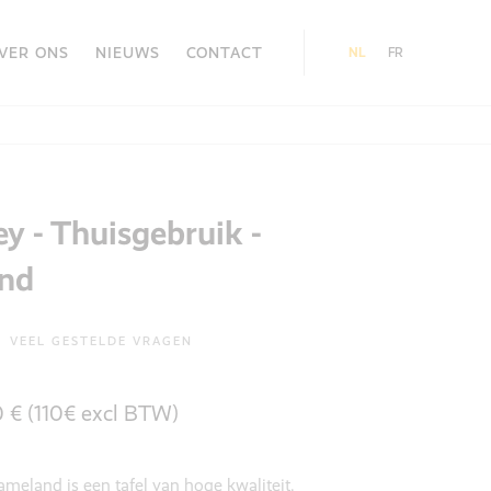
VER ONS
NIEUWS
CONTACT
NL
FR
y - Thuisgebruik -
nd
VEEL GESTELDE VRAGEN
0 € (110€ excl BTW)
meland is een tafel van hoge kwaliteit.