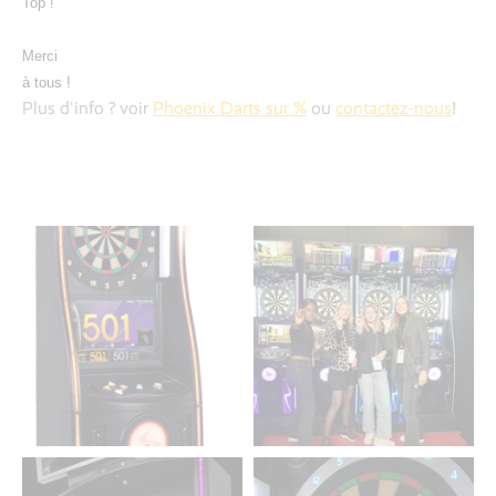
Top !
Merci
à tous !
Plus d'info ? voir
Phoenix Darts sur %
ou
contactez-nous
!