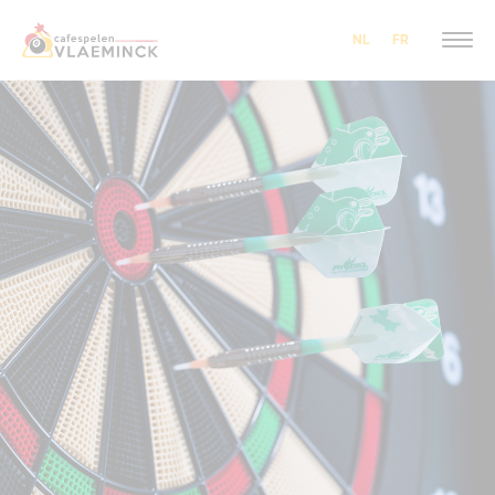
NL
FR