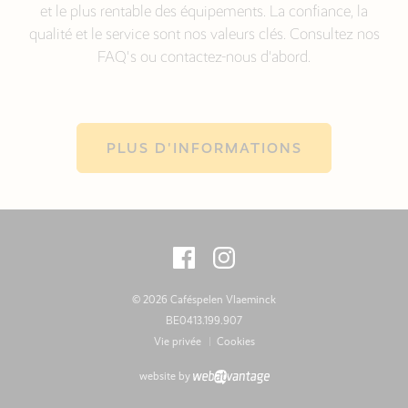
et le plus rentable des équipements. La confiance, la
qualité et le service sont nos valeurs clés. Consultez nos
FAQ's ou contactez-nous d'abord.
PLUS D'INFORMATIONS
© 2026 Caféspelen Vlaeminck
BE0413.199.907
Vie privée
Cookies
website by